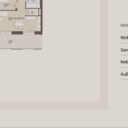
RAU
Wo
San
Neb
Auß