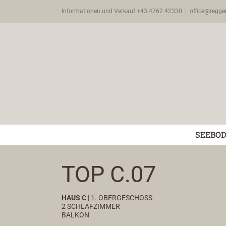
Zum
Informationen und Verkauf +43 4762 42330
|
office@regge
Inhalt
springen
SEEBO
TOP C.07
HAUS C
| 1. OBERGESCHOSS
2 SCHLAFZIMMER
BALKON